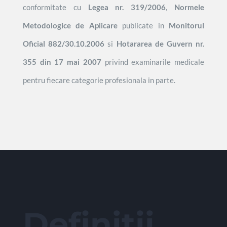
conformitate cu
Legea nr. 319/2006
,
Normele
Metodologice de Aplicare
publicate in
Monitorul
Oficial 882/30.10.2006
si
Hotararea de Guvern nr.
355 din 17 mai 2007
privind examinarile medicale
pentru fiecare categorie profesionala in parte.
Definitii.